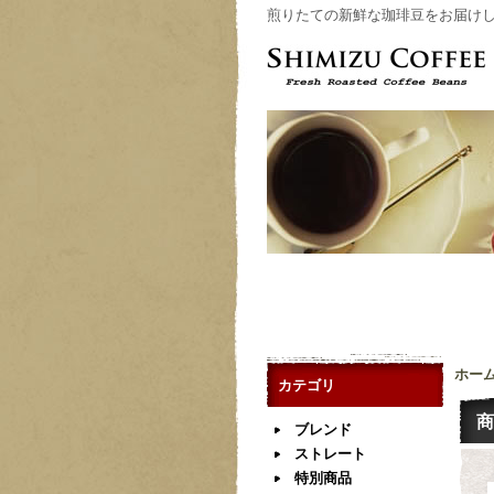
煎りたての新鮮な珈琲豆をお届けします Fres
ホー
カテゴリ
商
ブレンド
ストレート
特別商品