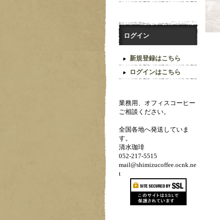
ログイン
新規登録はこちら
ログインはこちら
業務用、オフィスコーヒー
ご相談ください。
全国各地へ発送していま
す。
清水珈琲
052-217-5515
mail@shimizucoffee.ocnk.ne
t