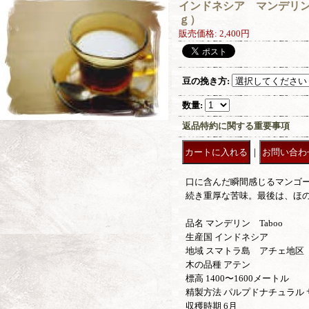
インドネシア マンデリン 
ｇ）
販売価格
:
2,400円
豆の挽き方
:
数量
:
返品特約に関する重要事項
｜
口に含んだ瞬間感じるマンゴ
続き重厚な苦味。最後は、ほ
品名 マンデリン Taboo
生産国 インドネシア
地域 スマトラ島 アチェ地区
木の品種 アテン
標高 1400〜1600メートル
精製方法 パルプドナチュラル
収穫時期 6月