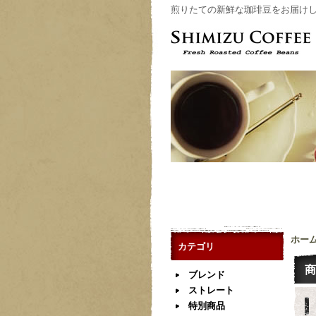
煎りたての新鮮な珈琲豆をお届けします Fres
ホー
カテゴリ
商
ブレンド
ストレート
特別商品