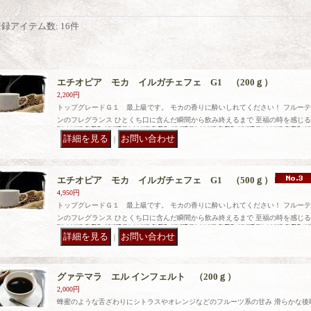
登録アイテム数
:
16件
エチオピア モカ イルガチェフェ G1 （200ｇ）
2,200円
トップグレードＧ１ 最上級です。 モカの香りに酔いしれてください！ フルー
ンのフレグランス ひとくち口に含んだ瞬間から飲み終えるまで 至福の時を感じ
｜
エチオピア モカ イルガチェフェ G1 （500ｇ）
4,950円
トップグレードＧ１ 最上級です。 モカの香りに酔いしれてください！ フルー
ンのフレグランス ひとくち口に含んだ瞬間から飲み終えるまで 至福の時を感じ
｜
グァテマラ エル インフェルト （200ｇ）
2,000円
蜂蜜のような舌ざわりにシトラスやオレンジなどのフルーツ系の甘み 滑らかな後味