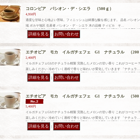
コロンビア パシオン・デ・シエラ （500ｇ）
4,950円
適度な甘味と心地よい苦味。フィニッシュは綺麗な酸を感じます。 品名 パシオン・
域 ボカヤ地区 生産者 パシオン・デ・シエラ 木の品種 ティピカ そ…
｜
エチオピア モカ イルガチェフェ G1 ナチュラル （200
2,400円
イルガチェフェG1のナチュラル精製 完熟したメロンの甘い香り これがコーヒー
楽しみください 冷めていく過程で香りと味わいが変化していきます 「ナチュラ…
｜
エチオピア モカ イルガチェフェ G1 ナチュラル （500
5,400円
イルガチェフェG1のナチュラル精製 完熟したメロンの甘い香り これがコーヒー
楽しみください 冷めていく過程で香りと味わいが変化していきます 「ナチュラ…
｜