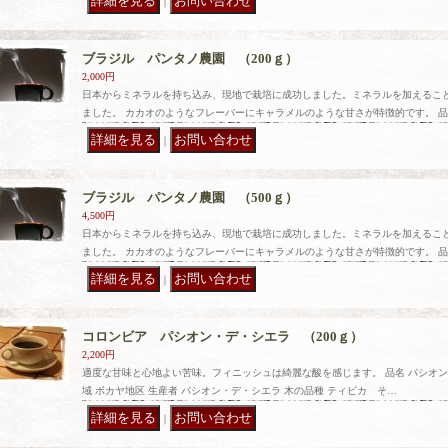
｜
ブラジル パンタノ農園 （200ｇ）
2,000円
日本からミネラルを持ち込み、現地で栽培に成功しました。ミネラルを加えるこ
ました。 カカオのようなフレーバーにキャラメルのような甘さが特徴的です。 品
｜
ブラジル パンタノ農園 （500ｇ）
4,500円
日本からミネラルを持ち込み、現地で栽培に成功しました。ミネラルを加えるこ
ました。 カカオのようなフレーバーにキャラメルのような甘さが特徴的です。 品
｜
コロンビア パシオン・デ・シエラ （200ｇ）
2,200円
適度な甘味と心地よい苦味。フィニッシュは綺麗な酸を感じます。 品名 パシオン・
域 ボカヤ地区 生産者 パシオン・デ・シエラ 木の品種 ティピカ そ…
｜