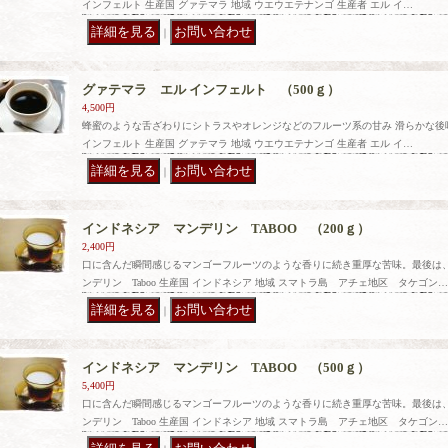
インフェルト 生産国 グァテマラ 地域 ウエウエテナンゴ 生産者 エル イ…
｜
グァテマラ エル インフェルト （500ｇ）
4,500円
蜂蜜のような舌ざわりにシトラスやオレンジなどのフルーツ系の甘み 滑らかな後味
インフェルト 生産国 グァテマラ 地域 ウエウエテナンゴ 生産者 エル イ…
｜
インドネシア マンデリン TABOO （200ｇ）
2,400円
口に含んだ瞬間感じるマンゴーフルーツのような香りに続き重厚な苦味。最後は、
ンデリン Taboo 生産国 インドネシア 地域 スマトラ島 アチェ地区 タケゴン…
｜
インドネシア マンデリン TABOO （500ｇ）
5,400円
口に含んだ瞬間感じるマンゴーフルーツのような香りに続き重厚な苦味。最後は、
ンデリン Taboo 生産国 インドネシア 地域 スマトラ島 アチェ地区 タケゴン…