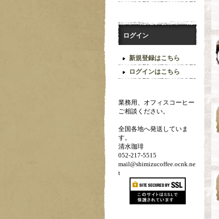
ログイン
新規登録はこちら
ログインはこちら
業務用、オフィスコーヒー
ご相談ください。
全国各地へ発送していま
す。
清水珈琲
052-217-5515
mail@shimizucoffee.ocnk.ne
t