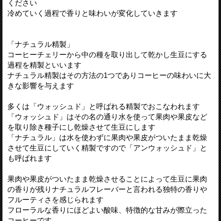
ください
冷めていく過程で香りと味わいが変化していきます
「ナチュラル精製」
コーヒーチェリーから中の種を取り出して乾かし生豆にする
過程を精製といいます
ナチュラル精製はその方法の1つでありコーヒーの味わいに大
きな影響を与えます
多くは「ウォッシュド」と呼ばれる精製でおこなわれます
「ウォッシュド」はその名の通り水を使って果肉や果皮など
を取り除き種子にし乾燥させて生豆にします
「ナチュラル」は水を使わずに果肉や果皮がついたまま乾燥
させて生豆にしていく精製ですので「アンウォッシュド」と
も呼ばれます
果肉や果皮がついたまま乾燥させることによって生豆に果肉
の香りが残りナチュラルフレーバーと言われる独特の香りや
フルーティさを感じられます
フローラルな香りにほどよい酸味、特徴的な甘みが際立った
コーヒーです