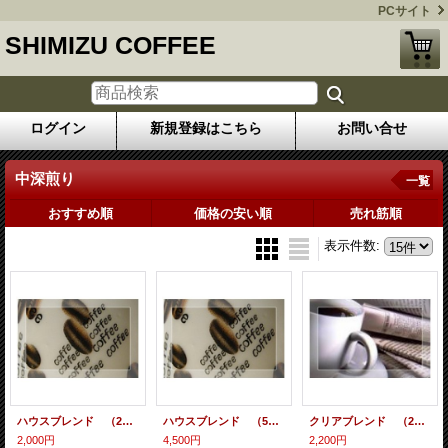
PCサイト
SHIMIZU COFFEE
ログイン
新規登録はこちら
お問い合せ
中深煎り
一覧
おすすめ順
価格の安い順
売れ筋順
表示件数
:
ハウスブレンド （200ｇ）
ハウスブレンド （500ｇ）
クリアブレンド （200ｇ）
2,000円
4,500円
2,200円